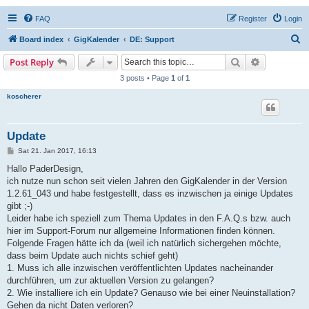
FAQ
Register
Login
S
Board index
GigKalender
DE: Support
e
Search
Advanced s
Post Reply
a
3 posts • Page
1
of
1
r
koscherer
c
h
Update
P
Sat 21. Jan 2017, 16:13
o
s
Hallo PaderDesign,
t
ich nutze nun schon seit vielen Jahren den GigKalender in der Version
1.2.61_043 und habe festgestellt, dass es inzwischen ja einige Updates
gibt ;-)
Leider habe ich speziell zum Thema Updates in den F.A.Q.s bzw. auch
hier im Support-Forum nur allgemeine Informationen finden können.
Folgende Fragen hätte ich da (weil ich natürlich sichergehen möchte,
dass beim Update auch nichts schief geht)
1. Muss ich alle inzwischen veröffentlichten Updates nacheinander
durchführen, um zur aktuellen Version zu gelangen?
2. Wie installiere ich ein Update? Genauso wie bei einer Neuinstallation?
Gehen da nicht Daten verloren?