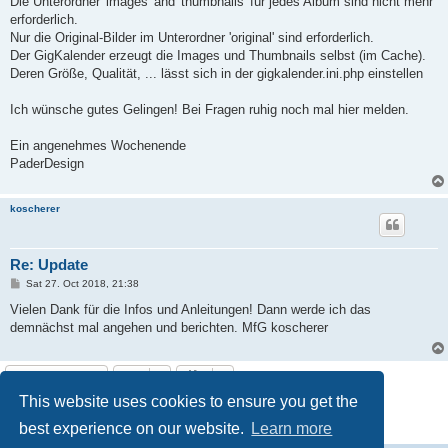
Die Unterordner 'images' and 'thumbnails' für jedes Album sind nicht mehr
erforderlich.
Nur die Original-Bilder im Unterordner 'original' sind erforderlich.
Der GigKalender erzeugt die Images und Thumbnails selbst (im Cache).
Deren Größe, Qualität, ... lässt sich in der gigkalender.ini.php einstellen
Ich wünsche gutes Gelingen! Bei Fragen ruhig noch mal hier melden.
Ein angenehmes Wochenende
PaderDesign
koscherer
Re: Update
P
Sat 27. Oct 2018, 21:38
o
s
Vielen Dank für die Infos und Anleitungen! Dann werde ich das
t
demnächst mal angehen und berichten. MfG koscherer
Post Reply
This website uses cookies to ensure you get the
3 posts • Page
1
of
1
best experience on our website.
Learn more