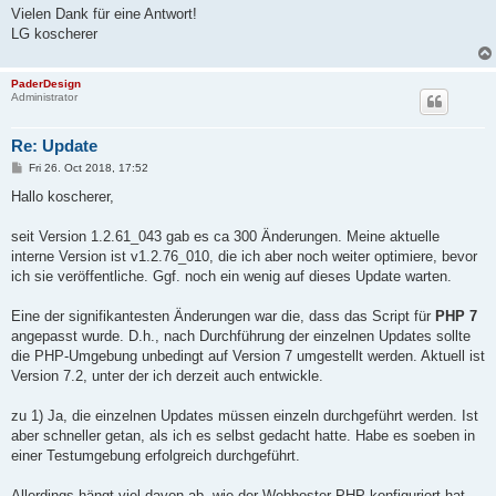
Vielen Dank für eine Antwort!
LG koscherer
PaderDesign
Administrator
Re: Update
P
Fri 26. Oct 2018, 17:52
o
s
Hallo koscherer,
t
seit Version 1.2.61_043 gab es ca 300 Änderungen. Meine aktuelle
interne Version ist v1.2.76_010, die ich aber noch weiter optimiere, bevor
ich sie veröffentliche. Ggf. noch ein wenig auf dieses Update warten.
Eine der signifikantesten Änderungen war die, dass das Script für
PHP 7
angepasst wurde. D.h., nach Durchführung der einzelnen Updates sollte
die PHP-Umgebung unbedingt auf Version 7 umgestellt werden. Aktuell ist
Version 7.2, unter der ich derzeit auch entwickle.
zu 1) Ja, die einzelnen Updates müssen einzeln durchgeführt werden. Ist
aber schneller getan, als ich es selbst gedacht hatte. Habe es soeben in
einer Testumgebung erfolgreich durchgeführt.
Allerdings hängt viel davon ab, wie der Webhoster PHP konfiguriert hat.