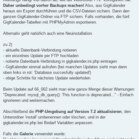
Daher unbedingt vorher Backups machen!
Also, aus GigKalender
heraus ein Export durchführen und die CSV-Dateien sichern. Dann den
ganzen GigKalender-Ordner via FTP sichern. Falls vorhanden, die fünf
GigKalender-Tabellen mit PHPMyAdmin exportieren.
Alternativ geht natürlich auch eine Neuinstallation.
zu 2)
- aktuelle Datenbank-Verbindung notieren
- ein einzelnes Update per FTP hochladen
- notierte Datenbank-Verbindung in gigkalender.ini.php eintragen
- GigKalender einmal aufrufen (bei manchen Updates sieht man dann
oben links in rot: 'Database succesfully updated')
- obige Schritte für nächstes Update wiederholen
Beim Update auf 66_002 sieht man eine ganze Menge dieser Warnungen:
"Deprecated: mysql_db_query(): This function is deprecated..." - Einfach
ignorieren und weitermachen.
Abschließend die
PHP-Umgebung auf Version 7.2 aktualisieren
, den
Unterordner 'install' umbenennen oder löschen, und in der
gigkalender.ini.php bei Bedarf Variablen anpassen.
Falls die
Galerie
verwendet wurde: