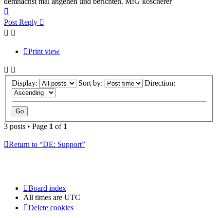
demnächst mal angehen und berichten. MfG koscherer
Top
Post Reply
Print view
Display:
Sort by:
Direction:
3 posts • Page
1
of
1
Return to “DE: Support”
Board index
All times are
UTC
Delete cookies