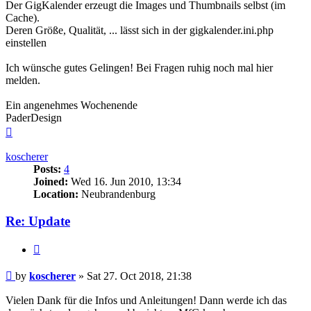
Der GigKalender erzeugt die Images und Thumbnails selbst (im
Cache).
Deren Größe, Qualität, ... lässt sich in der gigkalender.ini.php
einstellen
Ich wünsche gutes Gelingen! Bei Fragen ruhig noch mal hier
melden.
Ein angenehmes Wochenende
PaderDesign
Top
koscherer
Posts:
4
Joined:
Wed 16. Jun 2010, 13:34
Location:
Neubrandenburg
Re: Update
Quote
Post
by
koscherer
»
Sat 27. Oct 2018, 21:38
Vielen Dank für die Infos und Anleitungen! Dann werde ich das