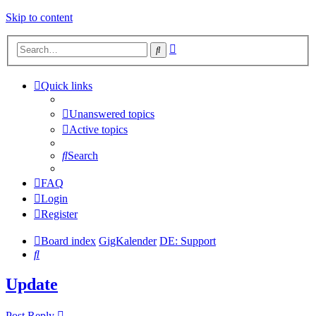
Skip to content
Advanced
Search
search
Quick links
Unanswered topics
Active topics
Search
FAQ
Login
Register
Board index
GigKalender
DE: Support
Search
Update
Post Reply