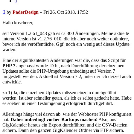
Post
by
PaderDesign
»
Fri 26. Oct 2018, 17:52
Hallo koscherer,
seit Version 1.2.61_043 gab es ca 300 Änderungen. Meine aktuelle
interne Version ist v1.2.76_010, die ich aber noch weiter optimiere,
bevor ich sie veröffentliche. Ggf. noch ein wenig auf dieses Update
warten.
Eine der signifikantesten Änderungen war die, dass das Script für
PHP 7
angepasst wurde. D.h., nach Durchführung der einzelnen
Updates sollte die PHP-Umgebung unbedingt auf Version 7
umgestellt werden. Aktuell ist Version 7.2, unter der ich derzeit auch
entwickle.
zu 1) Ja, die einzelnen Updates müssen einzeln durchgeführt
werden. Ist aber schneller getan, als ich es selbst gedacht hatte. Habe
es soeben in einer Testumgebung erfolgreich durchgeführt.
Allerdings hängt viel davon ab, wie der Webhoster PHP konfiguriert
hat.
Daher unbedingt vorher Backups machen!
Also, aus
GigKalender heraus ein Export durchführen und die CSV-Dateien
sichern. Dann den ganzen GigKalender-Ordner via FTP sichern.