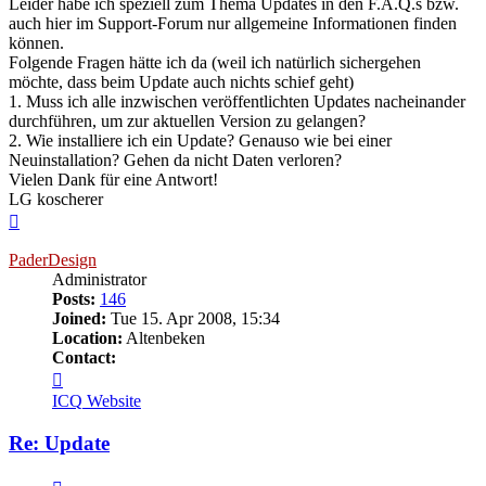
Leider habe ich speziell zum Thema Updates in den F.A.Q.s bzw.
auch hier im Support-Forum nur allgemeine Informationen finden
können.
Folgende Fragen hätte ich da (weil ich natürlich sichergehen
möchte, dass beim Update auch nichts schief geht)
1. Muss ich alle inzwischen veröffentlichten Updates nacheinander
durchführen, um zur aktuellen Version zu gelangen?
2. Wie installiere ich ein Update? Genauso wie bei einer
Neuinstallation? Gehen da nicht Daten verloren?
Vielen Dank für eine Antwort!
LG koscherer
Top
PaderDesign
Administrator
Posts:
146
Joined:
Tue 15. Apr 2008, 15:34
Location:
Altenbeken
Contact:
Contact
PaderDesign
ICQ
Website
Re: Update
Quote