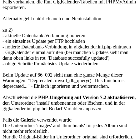
Falls vorhanden, die fünf GigKalender-Tabellen mit PHPMyAdmin
exportieren.
Alternativ geht natürlich auch eine Neuinstallation.
zu 2)
- aktuelle Datenbank-Verbindung notieren
- ein einzelnes Update per FTP hochladen
- notierte Datenbank-Verbindung in gigkalender.ini.php eintragen
- GigKalender einmal aufrufen (bei manchen Updates sieht man
dann oben links in rot: 'Database succesfully updated')
- obige Schritte für nächstes Update wiederholen
Beim Update auf 66_002 sieht man eine ganze Menge dieser
Warnungen: "Deprecated: mysql_db_query(): This function is
deprecated..." - Einfach ignorieren und weitermachen.
Abschließend die
PHP-Umgebung auf Version 7.2 aktualisieren
,
den Unterordner 'install' umbenennen oder löschen, und in der
gigkalender.ini.php bei Bedarf Variablen anpassen.
Falls die
Galerie
verwendet wurde:
Die Unterordner 'images' and 'thumbnails' für jedes Album sind
nicht mehr erforderlich.
Nur die Original-Bilder im Unterordner 'original' sind erforderlich.