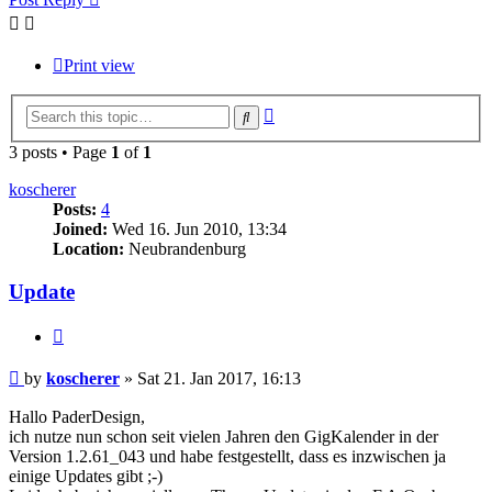
Print view
Advanced
Search
search
3 posts • Page
1
of
1
koscherer
Posts:
4
Joined:
Wed 16. Jun 2010, 13:34
Location:
Neubrandenburg
Update
Quote
Post
by
koscherer
»
Sat 21. Jan 2017, 16:13
Hallo PaderDesign,
ich nutze nun schon seit vielen Jahren den GigKalender in der
Version 1.2.61_043 und habe festgestellt, dass es inzwischen ja
einige Updates gibt ;-)