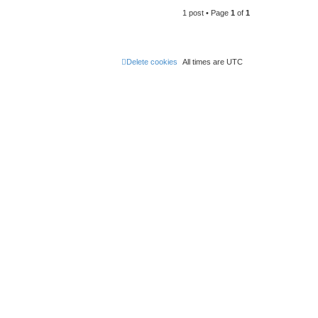
o
1 post • Page
1
of
1
p
Delete cookies
All times are
UTC