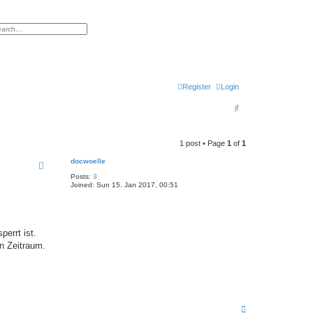
h
vanced search
Register
Login
S
e
a
1 post • Page
1
of
1
r
docwoelle
c
Posts:
3
Joined:
Sun 15. Jan 2017, 00:51
h
perrt ist.
in Zeitraum.
T