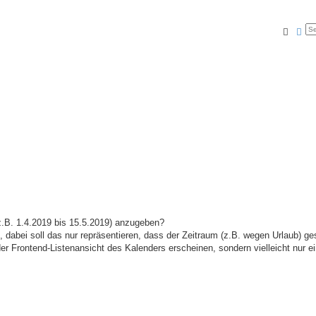
Searc
Ad
(z.B. 1.4.2019 bis 15.5.2019) anzugeben?
 dabei soll das nur repräsentieren, dass der Zeitraum (z.B. wegen Urlaub) ges
der Frontend-Listenansicht des Kalenders erscheinen, sondern vielleicht nur e