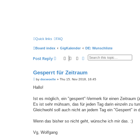
Quick links
FAQ
Board index
GigKalender
DE: Wunschliste
Search
Advanced search
Post Reply
Gesperrt für Zeitraum
P
by
docwoelle
»
Thu 15. Nov 2018, 16:45
o
s
Hallo!
t
Ist es möglich, ein "gesperrt"-Vermerk für einen Zeitraum 
Es ist sehr mühsam, das für jeden Tag darin einzeln zu tun,
Gleichwohl soll auch nicht an jedem Tag ein "Gesperrt" in 
Wenn das bisher so nicht geht, wünsche ich mir das. :)
Vg, Wolfgang