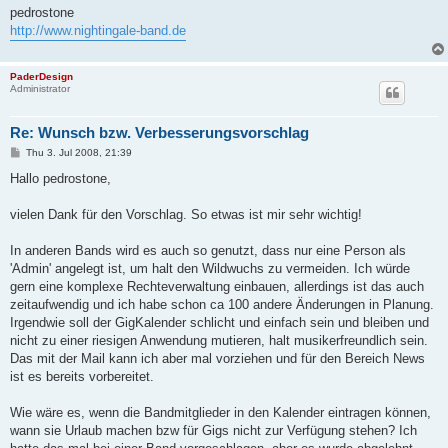
pedrostone
http://www.nightingale-band.de
PaderDesign
Administrator
Re: Wunsch bzw. Verbesserungsvorschlag
P
Thu 3. Jul 2008, 21:39
o
s
Hallo pedrostone,
t
vielen Dank für den Vorschlag. So etwas ist mir sehr wichtig!
In anderen Bands wird es auch so genutzt, dass nur eine Person als
'Admin' angelegt ist, um halt den Wildwuchs zu vermeiden. Ich würde
gern eine komplexe Rechteverwaltung einbauen, allerdings ist das auch
zeitaufwendig und ich habe schon ca 100 andere Änderungen in Planung.
Irgendwie soll der GigKalender schlicht und einfach sein und bleiben und
nicht zu einer riesigen Anwendung mutieren, halt musikerfreundlich sein.
Das mit der Mail kann ich aber mal vorziehen und für den Bereich News
ist es bereits vorbereitet.
Wie wäre es, wenn die Bandmitglieder in den Kalender eintragen können,
wann sie Urlaub machen bzw für Gigs nicht zur Verfügung stehen? Ich