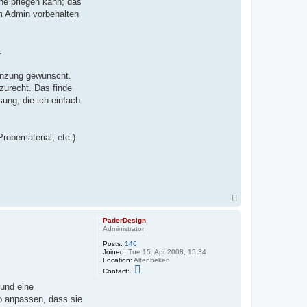
ne pflegen kann; das
em Admin vorbehalten
.
änzung gewünscht.
zurecht. Das finde
ung, die ich einfach
robematerial, etc.)
T
o
p
PaderDesign
Administrator
Posts:
146
Joined:
Tue 15. Apr 2008, 15:34
Location:
Altenbeken
C
Contact:
o
n
 und eine
t
o anpassen, dass sie
a