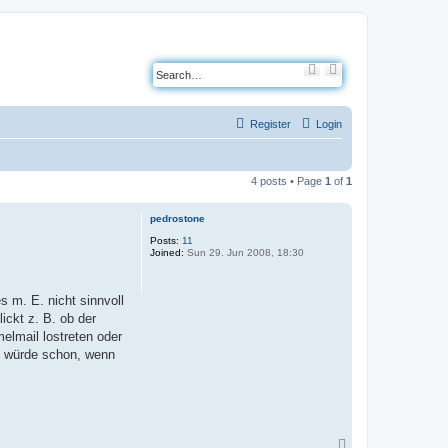
S
A
e
d
a
v
r
a
c
n
Register
Login
h
c
e
d
s
e
4 posts • Page
1
of
1
a
r
c
pedrostone
h
Posts:
11
Joined:
Sun 29. Jun 2008, 18:30
s m. E. nicht sinnvoll
ickt z. B. ob der
melmail lostreten oder
n würde schon, wenn
T