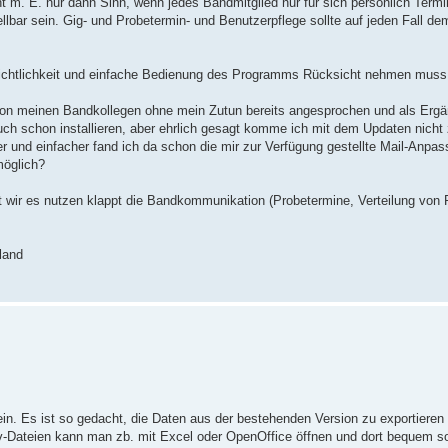
. E. nur dann Sinn, wenn jedes Bandmitglied nur für sich persönlich Termi
ellbar sein. Gig- und Probetermin- und Benutzerpflege sollte auf jeden Fall d
rsichtlichkeit und einfache Bedienung des Programms Rücksicht nehmen muss
von meinen Bandkollegen ohne mein Zutun bereits angesprochen und als Erg
uch schon installieren, aber ehrlich gesagt komme ich mit dem Updaten nicht 
 und einfacher fand ich da schon die mir zur Verfügung gestellte Mail-Anpass
möglich?
t wir es nutzen klappt die Bandkommunikation (Probetermine, Verteilung von P
land
n. Es ist so gedacht, die Daten aus der bestehenden Version zu exportieren
v-Dateien kann man zb. mit Excel oder OpenOffice öffnen und dort bequem s