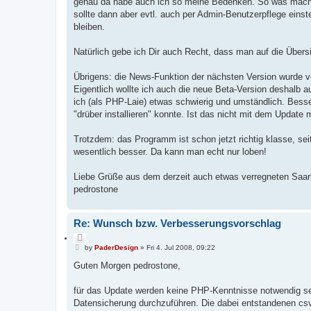
genau da habe auch ich so meine Bedenken. So was macht m
sollte dann aber evtl. auch per Admin-Benutzerpflege einst
bleiben.
Natürlich gebe ich Dir auch Recht, dass man auf die Übe
Übrigens: die News-Funktion der nächsten Version wurde 
Eigentlich wollte ich auch die neue Beta-Version deshalb a
ich (als PHP-Laie) etwas schwierig und umständlich. Besser
"drüber installieren" konnte. Ist das nicht mit dem Update 
Trotzdem: das Programm ist schon jetzt richtig klasse, sei
wesentlich besser. Da kann man echt nur loben!
Liebe Grüße aus dem derzeit auch etwas verregneten Saar
pedrostone
Re: Wunsch bzw. Verbesserungsvorschlag
Q
P
u
by
PaderDesign
»
Fri 4. Jul 2008, 09:22
o
o
s
Guten Morgen pedrostone,
t
t
e
für das Update werden keine PHP-Kenntnisse notwendig sei
Datensicherung durchzuführen. Die dabei entstandenen cs