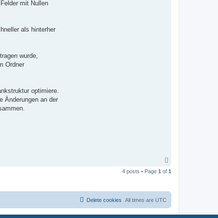
c
Felder mit Nullen
t
P
a
d
neller als hinterher
e
r
D
e
s
tragen wurde,
i
im Ordner
g
n
nkstruktur optimiere.
ne Änderungen an der
zusammen.
T
o
4 posts • Page
1
of
1
p
Delete cookies
All times are
UTC