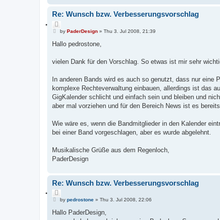
Re: Wunsch bzw. Verbesserungsvorschlag
Q
P
u
by
PaderDesign
»
Thu 3. Jul 2008, 21:39
o
o
s
Hallo pedrostone,
t
t
e
vielen Dank für den Vorschlag. So etwas ist mir sehr wichti
In anderen Bands wird es auch so genutzt, dass nur eine P
komplexe Rechteverwaltung einbauen, allerdings ist das a
GigKalender schlicht und einfach sein und bleiben und nich
aber mal vorziehen und für den Bereich News ist es bereits 
Wie wäre es, wenn die Bandmitglieder in den Kalender ein
bei einer Band vorgeschlagen, aber es wurde abgelehnt.
Musikalische Grüße aus dem Regenloch,
PaderDesign
Re: Wunsch bzw. Verbesserungsvorschlag
Q
P
u
by
pedrostone
»
Thu 3. Jul 2008, 22:06
o
o
s
Hallo PaderDesign,
t
t
e