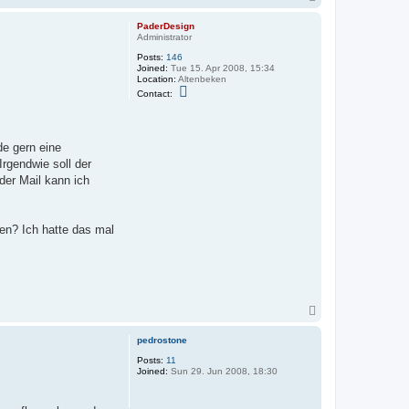
o
p
PaderDesign
Administrator
Posts:
146
Joined:
Tue 15. Apr 2008, 15:34
Location:
Altenbeken
C
Contact:
o
n
t
a
c
de gern eine
t
rgendwie soll der
P
a
der Mail kann ich
d
e
r
D
en? Ich hatte das mal
e
s
i
g
n
T
o
p
pedrostone
Posts:
11
Joined:
Sun 29. Jun 2008, 18:30