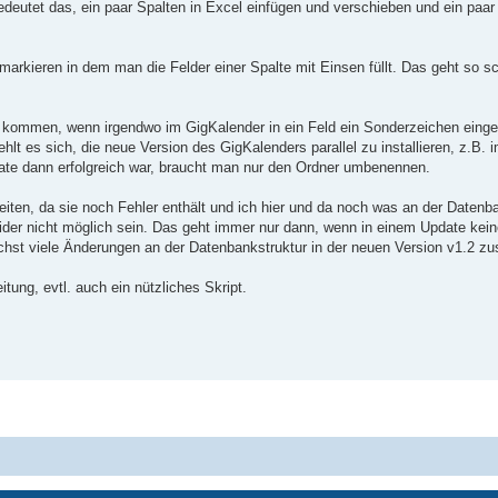
deutet das, ein paar Spalten in Excel einfügen und verschieben und ein paar 
markieren in dem man die Felder einer Spalte mit Einsen füllt. Das geht so sch
n kommen, wenn irgendwo im GigKalender in ein Feld ein Sonderzeichen einge
lt es sich, die neue Version des GigKalenders parallel zu installieren, z.B. 
date dann erfolgreich war, braucht man nur den Ordner umbenennen.
eiten, da sie noch Fehler enthält und ich hier und da noch was an der Datenba
eider nicht möglich sein. Das geht immer nur dann, wenn in einem Update kei
chst viele Änderungen an der Datenbankstruktur in der neuen Version v1.2 
itung, evtl. auch ein nützliches Skript.
Powered by
phpBB
® Forum Software © phpBB Limited