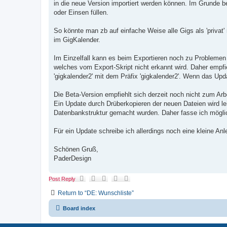
in die neue Version importiert werden können. Im Grunde be
oder Einsen füllen.
So könnte man zb auf einfache Weise alle Gigs als 'privat' 
im GigKalender.
Im Einzelfall kann es beim Exportieren noch zu Probleme
welches vom Export-Skript nicht erkannt wird. Daher empfieh
'gigkalender2' mit dem Präfix 'gigkalender2'. Wenn das Up
Die Beta-Version empfiehlt sich derzeit noch nicht zum Arb
Ein Update durch Drüberkopieren der neuen Dateien wird l
Datenbankstruktur gemacht wurden. Daher fasse ich mögli
Für ein Update schreibe ich allerdings noch eine kleine Anle
Schönen Gruß,
PaderDesign
Post Reply
Return to “DE: Wunschliste”
Board index