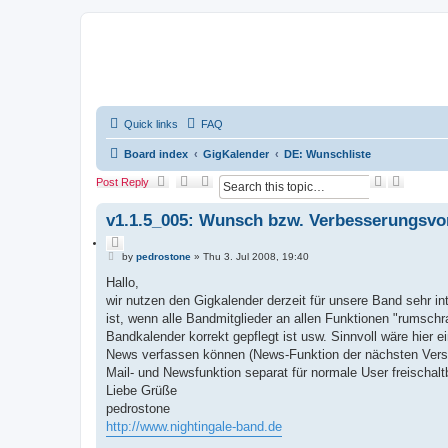
Quick links
FAQ
Board index
GigKalender
DE: Wunschliste
S
A
Post Reply
e
d
a
v
v1.1.5_005: Wunsch bzw. Verbesserungsvo
r
a
c
n
Q
h
c
P
u
by
pedrostone
»
Thu 3. Jul 2008, 19:40
e
o
o
d
s
Hallo,
t
s
t
e
wir nutzen den Gigkalender derzeit für unsere Band sehr int
e
ist, wenn alle Bandmitglieder an allen Funktionen "rumsch
a
r
Bandkalender korrekt gepflegt ist usw. Sinnvoll wäre hier e
c
News verfassen können (News-Funktion der nächsten Versi
h
Mail- und Newsfunktion separat für normale User freischalt
Liebe Grüße
pedrostone
http://www.nightingale-band.de