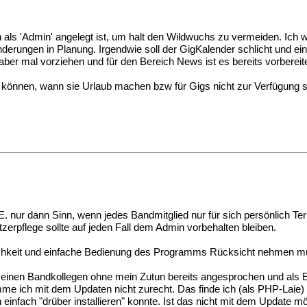
 als 'Admin' angelegt ist, um halt den Wildwuchs zu vermeiden. Ich
derungen in Planung. Irgendwie soll der GigKalender schlicht und ein
 aber mal vorziehen und für den Bereich News ist es bereits vorbereite
 können, wann sie Urlaub machen bzw für Gigs nicht zur Verfügung s
ur dann Sinn, wenn jedes Bandmitglied nur für sich persönlich Term
zerpflege sollte auf jeden Fall dem Admin vorbehalten bleiben.
tlichkeit und einfache Bedienung des Programms Rücksicht nehmen m
inen Bandkollegen ohne mein Zutun bereits angesprochen und als Er
omme ich mit dem Updaten nicht zurecht. Das finde ich (als PHP-Laie)
 einfach "drüber installieren" konnte. Ist das nicht mit dem Update m