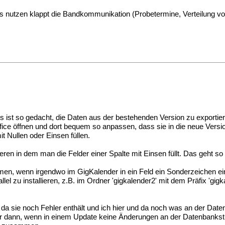
 es nutzen klappt die Bandkommunikation (Probetermine, Verteilung v
 ist so gedacht, die Daten aus der bestehenden Version zu exportie
ce öffnen und dort bequem so anpassen, dass sie in die neue Versio
t Nullen oder Einsen füllen.
eren in dem man die Felder einer Spalte mit Einsen füllt. Das geht so 
en, wenn irgendwo im GigKalender in ein Feld ein Sonderzeichen ein
lel zu installieren, z.B. im Ordner 'gigkalender2' mit dem Präfix 'g
, da sie noch Fehler enthält und ich hier und da noch was an der Dat
nur dann, wenn in einem Update keine Änderungen an der Datenbankst