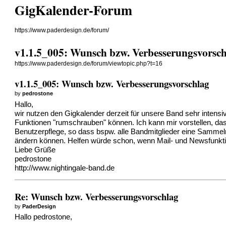
GigKalender-Forum
https://www.paderdesign.de/forum/
v1.1.5_005: Wunsch bzw. Verbesserungsvorsc
https://www.paderdesign.de/forum/viewtopic.php?t=16
v1.1.5_005: Wunsch bzw. Verbesserungsvorschlag
by
pedrostone
Hallo,
wir nutzen den Gigkalender derzeit für unsere Band sehr intensiv.
Funktionen "rumschrauben" können. Ich kann mir vorstellen, dass 
Benutzerpflege, so dass bspw. alle Bandmitglieder eine Sammel
ändern können. Helfen würde schon, wenn Mail- und Newsfunktio
Liebe Grüße
pedrostone
http://www.nightingale-band.de
Re: Wunsch bzw. Verbesserungsvorschlag
by
PaderDesign
Hallo pedrostone,