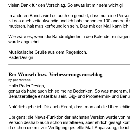
vielen Dank für den Vorschlag. So etwas ist mir sehr wichtig!
In anderen Bands wird es auch so genutzt, dass nur eine Person
ist das auch zeitaufwendig und ich habe schon ca 100 andere Än
mutieren, halt musikerfreundlich sein. Das mit der Mail kann ich
Wie wäre es, wenn die Bandmitglieder in den Kalender eintragen
wurde abgelehnt.
Musikalische Grüße aus dem Regenloch,
PaderDesign
Re: Wunsch bzw. Verbesserungsvorschlag
by
pedrostone
Hallo PaderDesign,
genau da habe auch ich so meine Bedenken. So was macht m. E. n
Benutzerpflege einstellbar sein. Gig- und Probetermin- und Benut
Natürlich gebe ich Dir auch Recht, dass man auf die Übersich
Übrigens: die News-Funktion der nächsten Version wurde von me
Version deshalb auch schon installieren, aber ehrlich gesagt k
da schon die mir zur Verfügung gestellte Mail-Anpassung, die ich