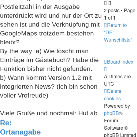
Postleitzahl in der Ausgabe
2 posts • Page
unterdrückt wird und nur der Ort zu
1
of
1
sehen ist und die Verknüpfung mit
Return to
“DE:
GoogleMaps trotzdem bestehen
Wunschliste”
bleibt?
By the way: a) Wie löscht man
Einträge im Gästebuch? Habe die
Board index
Funktion bisher nicht gefunden.
All times are
b) Wann kommt Version 1.2 mit
UTC
integrierten News? (ich bin schon
Delete
voller Vrofreude)
cookies
Powered by
Viele Grüße und nochmal: Hut ab.
phpBB
®
Forum
Re:
Software ©
Ortanagabe
phpBB Limited