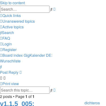
Skip to content
Advanced
Search
search
Quick links
Unanswered topics
Active topics
Search
FAQ
Login
Register
Board index
GigKalender
DE:
Wunschliste
Search
Post Reply
Print view
Advanced
Search
search
2 posts • Page
1
of
1
v1.1.5_005:
dichteros