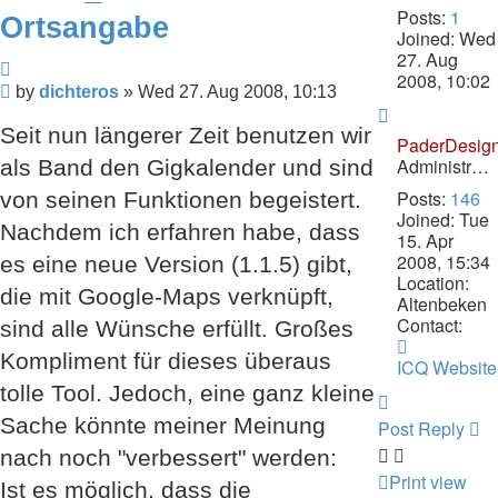
Posts:
1
Ortsangabe
Joined:
Wed
27. Aug
Quote
2008, 10:02
Post
by
dichteros
»
Wed 27. Aug 2008, 10:13
Top
Seit nun längerer Zeit benutzen wir
PaderDesig
Administrator
als Band den Gigkalender und sind
Posts:
146
von seinen Funktionen begeistert.
Joined:
Tue
Nachdem ich erfahren habe, dass
15. Apr
2008, 15:34
es eine neue Version (1.1.5) gibt,
Location:
die mit Google-Maps verknüpft,
Altenbeken
Contact:
sind alle Wünsche erfüllt. Großes
Contact
Kompliment für dieses überaus
PaderDesi
ICQ
Website
tolle Tool. Jedoch, eine ganz kleine
Top
Sache könnte meiner Meinung
Post Reply
nach noch "verbessert" werden:
Print view
Ist es möglich, dass die