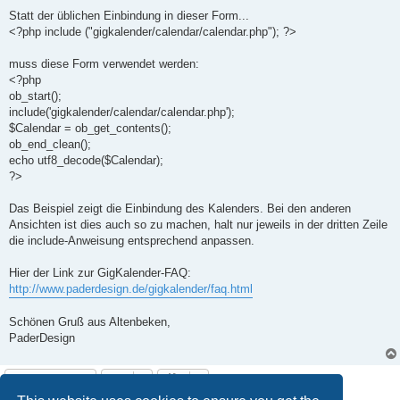
Statt der üblichen Einbindung in dieser Form...
<?php include ("gigkalender/calendar/calendar.php"); ?>
muss diese Form verwendet werden:
<?php
ob_start();
include('gigkalender/calendar/calendar.php');
$Calendar = ob_get_contents();
ob_end_clean();
echo utf8_decode($Calendar);
?>
Das Beispiel zeigt die Einbindung des Kalenders. Bei den anderen
Ansichten ist dies auch so zu machen, halt nur jeweils in der dritten Zeile
die include-Anweisung entsprechend anpassen.
Hier der Link zur GigKalender-FAQ:
http://www.paderdesign.de/gigkalender/faq.html
Schönen Gruß aus Altenbeken,
PaderDesign
Post Reply
2 posts • Page
1
of
1