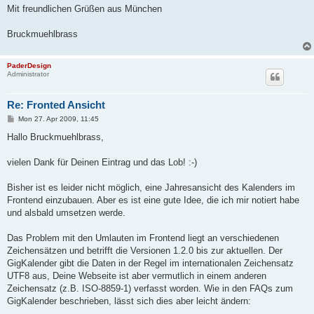
Mit freundlichen Grüßen aus München
Bruckmuehlbrass
PaderDesign
Administrator
Re: Fronted Ansicht
P
Mon 27. Apr 2009, 11:45
o
s
Hallo Bruckmuehlbrass,
t
vielen Dank für Deinen Eintrag und das Lob! :-)
Bisher ist es leider nicht möglich, eine Jahresansicht des Kalenders im
Frontend einzubauen. Aber es ist eine gute Idee, die ich mir notiert habe
und alsbald umsetzen werde.
Das Problem mit den Umlauten im Frontend liegt an verschiedenen
Zeichensätzen und betrifft die Versionen 1.2.0 bis zur aktuellen. Der
GigKalender gibt die Daten in der Regel im internationalen Zeichensatz
UTF8 aus, Deine Webseite ist aber vermutlich in einem anderen
Zeichensatz (z.B. ISO-8859-1) verfasst worden. Wie in den FAQs zum
GigKalender beschrieben, lässt sich dies aber leicht ändern: