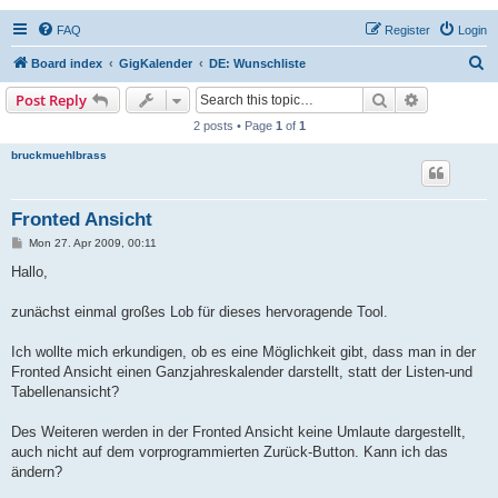
FAQ
Register
Login
S
Board index
GigKalender
DE: Wunschliste
e
Search
Advanced s
Post Reply
a
2 posts • Page
1
of
1
r
bruckmuehlbrass
c
h
Fronted Ansicht
P
Mon 27. Apr 2009, 00:11
o
s
Hallo,
t
zunächst einmal großes Lob für dieses hervoragende Tool.
Ich wollte mich erkundigen, ob es eine Möglichkeit gibt, dass man in der
Fronted Ansicht einen Ganzjahreskalender darstellt, statt der Listen-und
Tabellenansicht?
Des Weiteren werden in der Fronted Ansicht keine Umlaute dargestellt,
auch nicht auf dem vorprogrammierten Zurück-Button. Kann ich das
ändern?